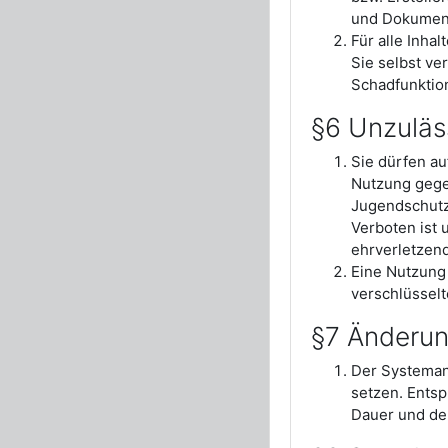
und Dokument
Für alle Inh
Sie selbst ve
Schadfunktio
§6 Unzuläss
Sie dürfen a
Nutzung gege
Jugendschutz 
Verboten ist 
ehrverletzend
Eine Nutzung
verschlüsselt
§7 Änderu
Der Systeman
setzen. Entsp
Dauer und de