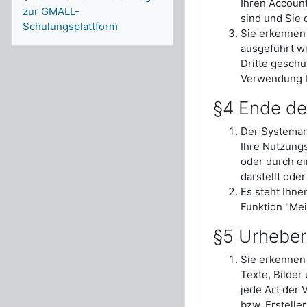
Ihren Account
zur GMALL-
sind und Sie 
Schulungsplattform
Sie erkennen 
ausgeführt wi
Dritte geschü
Verwendung I
§4 Ende de
Der Systeman
Ihre Nutzung
oder durch ei
darstellt ode
Es steht Ihne
Funktion "Mein
§5 Urheber
Sie erkennen
Texte, Bilder
jede Art der 
bzw. Erstelle