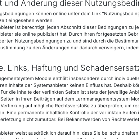
t und Änderung dieser Nutzungsbed
gsbedingungen können online unter dem Link "Nutzungsbedin
zeit eingesehen werden.
ieter ist berechtigt, jeden Abschnitt dieser Bedingungen zu je
bieter sie online publiziert hat. Durch Ihren fortgesetzten 
derten Nutzungsbedingungen zu und sind durch die Bestimmu
Zustimmung zu den Änderungen nur dadurch verweigern, indem 
e, Links, Haftung und Schadensersat
gementsystem Moodle enthält insbesondere durch individuelle
deren Inhalte der Systemanbieter keinen Einfluss hat. Deshalb 
ür die Inhalte der verlinkten Seiten ist stets der jeweilige Anb
 Seiten in Ihren Beiträgen auf dem Lernmanagementsystem Moodl
 Verlinkung auf mögliche Rechtsverstöße zu überprüfen, um rec
n. Eine permanente inhaltliche Kontrolle der verlinkten Seite
verletzung nicht zumutbar. Bei Bekanntwerden von Rechtsverl
ieter weist ausdrücklich darauf hin, dass Sie bei schuldhaften