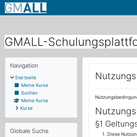
4
Zum Hauptinhalt
4
GMALL-Schulungsplattf
Blöcke
Navigation überspringen
Navigation
Nutzungs
Startseite
Meine Kurse
Suchen
Nutzungsbedingung
Meine Kurse
Kurse
Nutzungs
§1 Geltung
Globale Suche überspringen
Globale Suche
Diese Nutzun