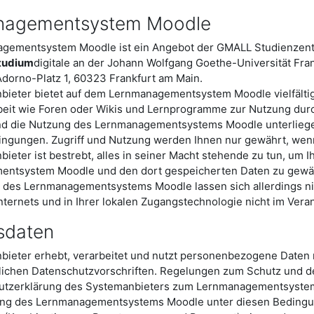
nagementsystem Moodle
gementsystem Moodle ist ein Angebot der GMALL Studienzentra
tudium
digitale an der Johann Wolfgang Goethe-Universität Fra
dorno-Platz 1, 60323 Frankfurt am Main.
bieter bietet auf dem Lernmanagementsystem Moodle vielfältig
it wie Foren oder Wikis und Lernprogramme zur Nutzung durch
und die Nutzung des Lernmanagementsystems Moodle unterlieg
ngungen. Zugriff und Nutzung werden Ihnen nur gewährt, we
ieter ist bestrebt, alles in seiner Macht stehende zu tun, um 
ntsystem Moodle und den dort gespeicherten Daten zu gewäh
 des Lernmanagementsystems Moodle lassen sich allerdings ni
nternets und in Ihrer lokalen Zugangstechnologie nicht im Ve
sdaten
bieter erhebt, verarbeitet und nutzt personenbezogene Daten 
lichen Datenschutzvorschriften. Regelungen zum Schutz und 
utzerklärung des Systemanbieters zum Lernmanagementsystem 
ung des Lernmanagementsystems Moodle unter diesen Bedingung