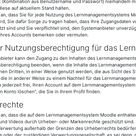
 (Kombination aus Benutzername und Passwort) niemandem mitte
diese auf aktuellem Stand halten.
an, dass Sie für jede Nutzung des Lernmanagementsystems Mood
rd, Sie dafür Sorge zu tragen haben, dass Ihre Zugangsdaten 
tzt sind und Sie verpflichtet sind, den Systemanbieter unverzüg
hres Accounts bemerken oder vermuten.
r Nutzungsberechtigung für das L
bieter kann den Zugang zu den Inhalten des Lernmanagementsy
sberechtigung beenden, wenn die Inhalte des Lernmanagements
nen Dritten, in einer Weise genutzt werden, die aus Sicht des
r die in anderer Weise zu einem Nachteil für das Lernmanagem
n jederzeit frei, Ihren Account auf dem Lernmanagementsystem 
 Konto löschen", die Sie in Ihrem Profil finden.
rechte
 an, dass die auf dem Lernmanagementsystem Moodle enthalte
 und Videos durch Urheber- oder Markenrechte geschützt sind. D
Verwertung außerhalb der Grenzen des Urheberrechts bedürfen
rs oder der zuständigen Verwertungsgesellschaft, es sei denn,