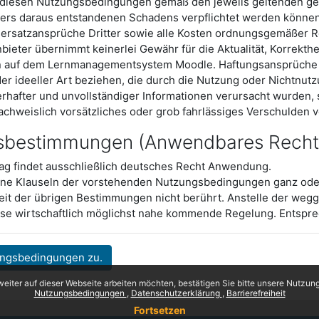
s diesen Nutzungsbedingungen gemäß den jeweils geltenden g
ers daraus entstandenen Schadens verpflichtet werden können
rsatzansprüche Dritter sowie alle Kosten ordnungsgemäßer Re
ieter übernimmt keinerlei Gewähr für die Aktualität, Korrektheit
n auf dem Lernmanagementsystem Moodle. Haftungsansprüche 
der ideeller Art beziehen, die durch die Nutzung oder Nichtnu
rhafter und unvollständiger Informationen verursacht wurden, 
achweislich vorsätzliches oder grob fahrlässiges Verschulden vo
sbestimmungen (Anwendbares Recht, 
ag findet ausschließlich deutsches Recht Anwendung.
elne Klauseln der vorstehenden Nutzungsbedingungen ganz oder
it der übrigen Bestimmungen nicht berührt. Anstelle der weggef
se wirtschaftlich möglichst nahe kommende Regelung. Entsprec
ungsbedingungen zu.
eiter auf dieser Webseite arbeiten möchten, bestätigen Sie bitte unsere Nutzungs
Nutzungsbedingungen
Datenschutzerklärung
Barrierefreiheit
Fortsetzen