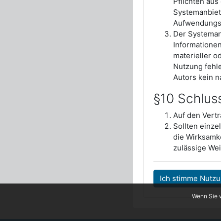
Pflichten au
Systemanbiet
Aufwendungse
Der Systemanb
Informatione
materieller o
Nutzung fehle
Autors kein n
§10 Schlus
Auf den Vertr
Sollten einz
die Wirksamke
zulässige Wei
Ich stimme Nutz
Wenn Sie w