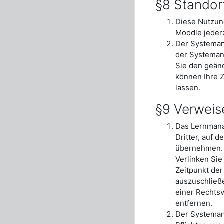
§8 Standor
Diese Nutzun
Moodle jeder
Der Systemanb
der Systeman
Sie den geän
können Ihre 
lassen.
§9 Verweis
Das Lernmana
Dritter, auf 
übernehmen. F
Verlinken Sie
Zeitpunkt der
auszuschließe
einer Rechts
entfernen.
Der Systemanb