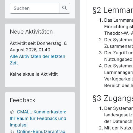
Suchen
§2 Lernma
Suchen
Das Lernmana
Neue Aktivitäten überspringen
Einrichtung
s
Neue Aktivitäten
Theodor-W.-A
Der Systeman
Aktivität seit Donnerstag, 6.
Zusammenarbe
August 2026, 01:40
Der Zugriff 
Alle Aktivitäten der letzten
Nutzungsbedi
Zeit
Der Systemanb
Lernmanageme
Keine aktuelle Aktivität
Verfügbarkeit
Bereich des I
Feedback überspringen
§3 Zugang
Feedback
Der Systeman
GMALL-Kummerkasten:
landesgesetz
Ihr Raum für Feedback und
der Datensch
Impulse!
Mit der Nutz
Online-Benutzerantrag