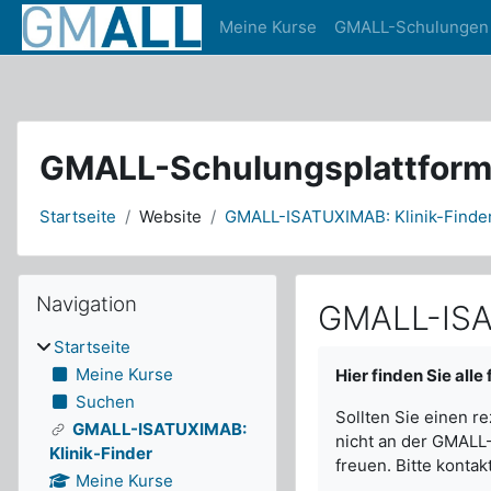
4
Meine Kurse
GMALL-Schulungen
Zum Hauptinhalt
4
GMALL-Schulungsplattfor
Startseite
Website
GMALL-ISATUXIMAB: Klinik-Finde
Blöcke
Navigation überspringen
Navigation
GMALL-ISAT
Startseite
Abschlussbedingun
Meine Kurse
Hier finden Sie all
Suchen
Sollten Sie einen r
GMALL-ISATUXIMAB:
nicht an der GMALL
Klinik-Finder
freuen. Bitte konta
Meine Kurse