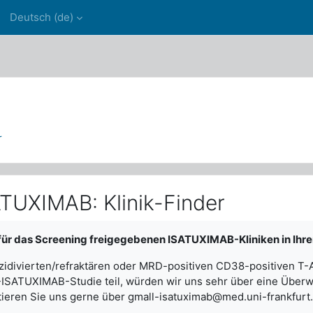
Deutsch ‎(de)‎
m
r
UXIMAB: Klinik-Finder
gen
e für das Screening freigegebenen ISATUXIMAB-Kliniken in Ihre
ezidivierten/refraktären oder MRD-positiven CD38-positiven T-AL
-ISATUXIMAB-Studie teil, würden wir uns sehr über eine Üb
ktieren Sie uns gerne über gmall-isatuximab@med.uni-frankfurt.