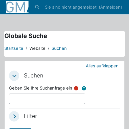
4
Sie sind nicht angemeldet. (
Anmelden
)
Zum Hauptinhalt
4
Sucheingabe umschalten
Globale Suche
Startseite
Website
Suchen
Alles aufklappen
Suchen
Suchen
Suchen
Geben Sie Ihre Suchanfrage ein
Filter
Filter
Filter