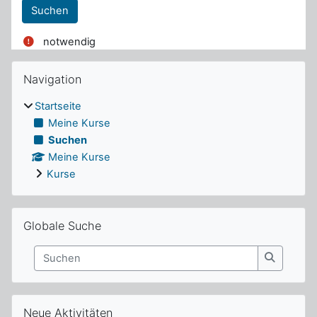
notwendig
Blöcke
Navigation überspringen
Navigation
Startseite
Meine Kurse
Suchen
Meine Kurse
Kurse
Globale Suche überspringen
Globale Suche
Suchen
Suchen
Neue Aktivitäten überspringen
Neue Aktivitäten