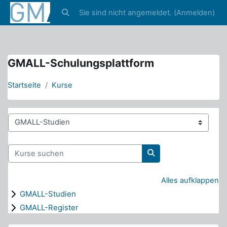
4
Sie sind nicht angemeldet. (
Anmelden
)
Zum Hauptinhalt
4
Sucheingabe umschalten
GMALL-Schulungsplattform
Startseite
Kurse
Kursbereiche
Kurse suchen
Kurse suchen
Alles aufklappen
GMALL-Studien
GMALL-Register