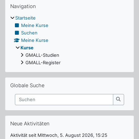
Blöcke
Navigation überspringen
Navigation
Startseite
Meine Kurse
Suchen
Meine Kurse
Kurse
GMALL-Studien
GMALL-Register
Globale Suche überspringen
Globale Suche
Suchen
Suchen
Neue Aktivitäten überspringen
Neue Aktivitäten
Aktivität seit Mittwoch, 5. August 2026, 15:25