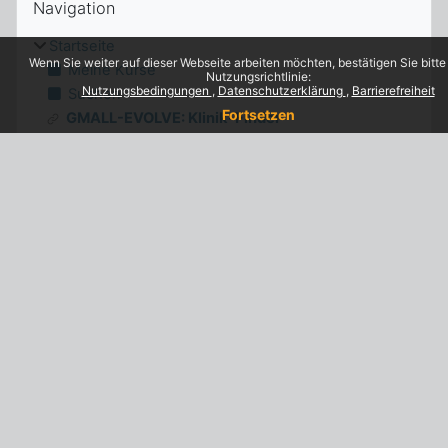
Navigation
Startseite
Wenn Sie weiter auf dieser Webseite arbeiten möchten, bestätigen Sie bitte
Meine Kurse
Nutzungsrichtlinie:
Nutzungsbedingungen
Datenschutzerklärung
Barrierefreiheit
Suchen
Fortsetzen
GMALL-EVOLVE: Klinik-Finder
Meine Kurse
Kurse
Globale Suche überspringen
Globale Suche
Suchen
Suchen
Neue Aktivitäten überspringen
Neue Aktivitäten
Aktivität seit Samstag, 8. August 2026, 08:16
Alle Aktivitäten der letzten Zeit