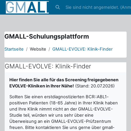
4
Sie sind nicht angemeldet. (
Anm
Zum Hauptinhalt
4
Sucheingabe umschalten
GMALL-Schulungsplattform
Startseite
Website
GMALL-EVOLVE: Klinik-Finder
GMALL-EVOLVE: Klinik-Finder
Abschlussbedingungen
Hier finden Sie alle für das Screening freigegebenen
EVOLVE-Kliniken in Ihrer Nähe!
(Stand: 20.07.2026)
Sollten Sie einen erstdiagnostizierten BCR::ABL1-
positiven Patienten (18-65 Jahre) in Ihrer Klinik haben
und Ihre Klinik nimmt nicht an der GMALL-EVOLVE-
Studie teil, würden wir uns sehr über eine
Überweisung an ein GMALL-EVOLVE-Prüfzentrum
freuen. Bitte kontaktieren Sie uns gerne über gmall-